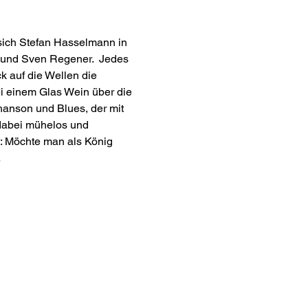
ich Stefan Hasselmann in 
 und Sven Regener.  Jedes 
k auf die Wellen die 
i einem Glas Wein über die 
anson und Blues, der mit 
dabei mühelos und 
: Möchte man als König 
…