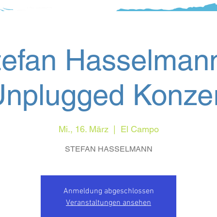
tefan Hasselmann
nplugged Konze
Mi., 16. März
  |  
El Campo
STEFAN HASSELMANN
Anmeldung abgeschlossen
Veranstaltungen ansehen