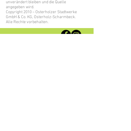
unverändert bleiben und die Quelle
angegeben wird.
Copyright 2010 – Osterholzer Stadtwerke
GmbH & Co. KG, Osterholz-Scharmbeck.
Alle Rechte vorbehalten.
Mein OHZ mit Herz
Am Pumpelberg 4
27711 Osterholz-Scharmbeck
FAQ
Presse
Impressum
Datenschutzerklärung