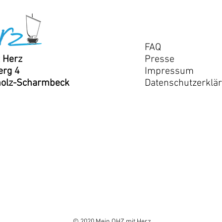
FAQ
 Herz
Presse
rg 4
Impressum
holz-Scharmbeck
Datenschutzerklä
© 2020 Mein OHZ mit Herz