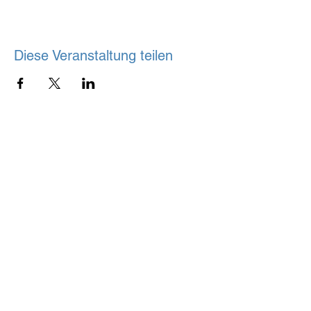
Diese Veranstaltung teilen
Mein OHZ mit Herz
Am Pumpelberg 4
27711 Osterholz-Scharmbeck
FAQ